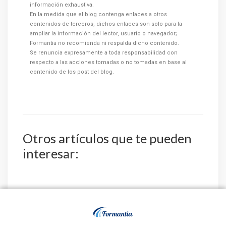
información exhaustiva.
En la medida que el blog contenga enlaces a otros
contenidos de terceros, dichos enlaces son solo para la
ampliar la información del lector, usuario o navegador;
Formantia no recomienda ni respalda dicho contenido.
Se renuncia expresamente a toda responsabilidad con
respecto a las acciones tomadas o no tomadas en base al
contenido de los post del blog.
Otros artículos que te pueden
interesar:
Estado de
3 de las 10 primeras
convocatorias y
notas de TEAP –
plazas de TEAP –
Técnico Superior