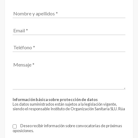
Información básica sobre protección de datos
Los datos suministrados están sujetos a la legislación vigente,
siendo el responsable Instituto de Organización Sanitaria SLU. Rúa
Fontán 4 - 4º, CP 15004 de A Coruña.
Email:
info@formantia.es
La finalidad es el envío de información, siendo nuestra
Deseo recibir información sobre convocatorias de próximas
legitimación el consentimiento que te solicitamos al recabar estos
oposiciones.
datos.
No comunicaremos tus datos a terceros, a menos que la ley nos