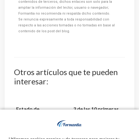
contenidos de terceros, dichos enlaces son solo para la
ampliar la información del lector, usuario o navegador;
Formantia no recomienda ni respalda dicho contenido.
Se renuncia expresamente a toda responsabilidad con
respecto a las acciones tomadas o no tomadas en base al
contenido de los post del blog.
Otros artículos que te pueden
interesar:
Estado de
3 de las 10 primeras
convocatorias y
notas de TEAP –
plazas de TEAP –
Técnico Superior
Técnico Superior ...
Anatom...