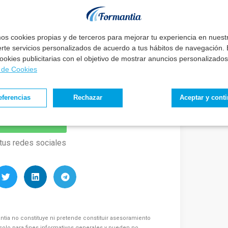
eguir tus metas
sin renunciar a tu vida.
, podrás conseguir el trabajo de tu vida sin
mos cookies propias y de terceros para mejorar tu experiencia en nues
erte servicios personalizados de acuerdo a tus hábitos de navegación. E
mada: ☎️
Agendar Llamada
 cookies publicitarias con el objetivo de mostrar anuncios personalizados
a de Cookies
o concerniente a este proceso y de las
ora a nuestra Newsletter.
eferencias
Rechazar
Aceptar y cont
estar informado
tus redes sociales
ntia no constituye ni pretende constituir asesoramiento
s solo para fines informativos generales y pueden no