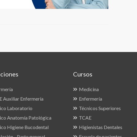
ciones
Cursos
rmería
Medicina
 Auxiliar Enfermería
Enfermería
ico Laboratorio
Técnicos Superiores
ico Anatomía Patológica
TCAE
ico Higiene Bucodental
Higienistas Dentales
lación - Parte general
Escuela de pacientes