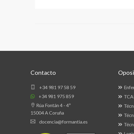
Contacto
Oposi
+34 981 97 58 59
Enfe
+34 981 975 859
TCAE
Rúa Fontán 4 - 4º
Técn
15004 A Coruña
Técn
docencia@formantia.es
Técn
Legis