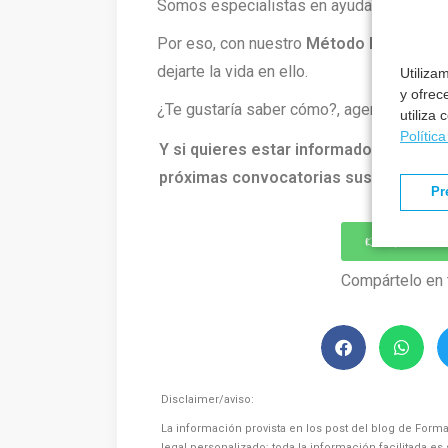
Somos especialistas en ayudarte a cons
Por eso, con nuestro
Método Formantia
dejarte la vida en ello.
Utiliza
y ofrec
¿Te gustaría saber cómo?, agenda una lla
utiliza
Polític
Y si quieres estar informado de todo l
próximas convocatorias suscríbete ah
Pr
👉 Quiero 
Compártelo en 
Disclaimer/aviso:
La información provista en los post del blog de Forma
legal personalizado; toda la información facilitada e