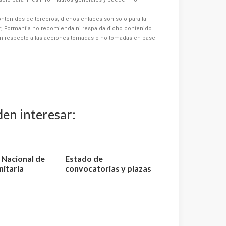
ntenidos de terceros, dichos enlaces son solo para la
or; Formantia no recomienda ni respalda dicho contenido.
n respecto a las acciones tomadas o no tomadas en base
den interesar:
o Nacional de
Estado de
nitaria
convocatorias y plazas
elaci...
de TCAE – Auxiliar de
Enfer...