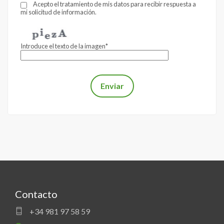
Acepto el tratamiento de mis datos para recibir respuesta a
y/o cancelarlos en los términos establecidos en la legislación
mi solicitud de información.
vigente.
Introduce el texto de la imagen*
Contacto
+34 981 97 58 59