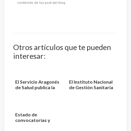
contenido de los post del blog.
Otros artículos que te pueden
interesar:
El Servicio Aragonés
El Instituto Nacional
de Salud publica la
de Gestión Sanitaria
relación de aspiran...
aprueba la relaci...
Estado de
convocatorias y
plazas de TCAE –