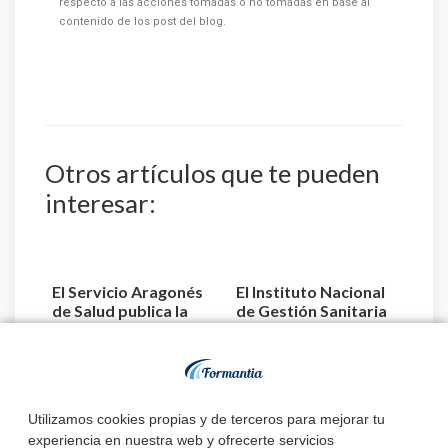
respecto a las acciones tomadas o no tomadas en base al
contenido de los post del blog.
Otros artículos que te pueden
interesar:
El Servicio Aragonés
El Instituto Nacional
de Salud publica la
de Gestión Sanitaria
relación de aspiran...
aprueba la relaci...
Estado de
Utilizamos cookies propias y de terceros para mejorar tu
convocatorias y
experiencia en nuestra web y ofrecerte servicios
plazas de TCAE –