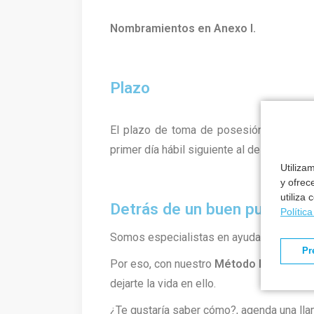
Nombramientos en Anexo I.
Plazo
El plazo de toma de posesión será de
primer día hábil siguiente al de publicaci
Utiliza
y ofrec
utiliza
Detrás de un buen puesto h
Polític
Somos especialistas en ayudarte a cons
Pr
Por eso, con nuestro
Método Formantia
dejarte la vida en ello.
¿Te gustaría saber cómo?, agenda una lla