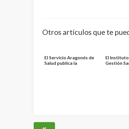
Otros artículos que te pue
El Servicio Aragonés de
El Institut
Salud publica la
Gestión Sa
relación de aspiran...
aprueba la r