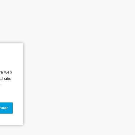
tra web
l sitio
.
inuar