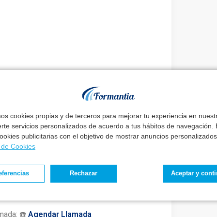
un mes improrrogable,
contado a partir del
ón de la presente resolución.
mos cookies propias y de terceros para mejorar tu experiencia en nues
erte servicios personalizados de acuerdo a tus hábitos de navegación. E
 cookies publicitarias con el objetivo de mostrar anuncios personalizados
ay un buen método
a de Cookies
eguir tus metas
sin renunciar a tu vida.
eferencias
Rechazar
Aceptar y cont
, podrás conseguir el trabajo de tu vida sin
mada: ☎️
Agendar Llamada