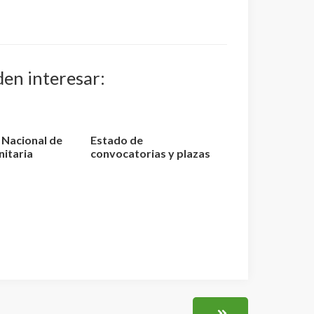
den interesar:
o Nacional de
Estado de
nitaria
convocatorias y plazas
elaci...
de TCAE – Auxiliar de
Enfer...