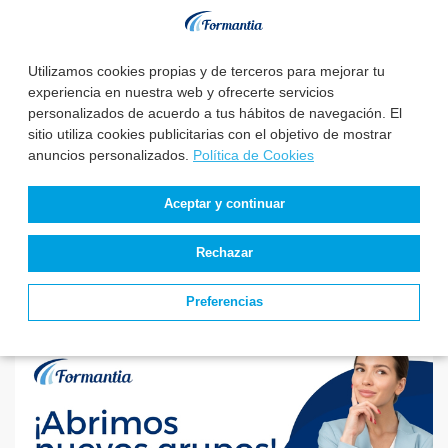
El Servicio Aragonés
El Instituto Nacional
de Salud publica la
de Gestión Sanitaria
Utilizamos cookies propias y de terceros para mejorar tu
relación de aspiran...
aprueba la relaci...
experiencia en nuestra web y ofrecerte servicios
personalizados de acuerdo a tus hábitos de navegación. El
sitio utiliza cookies publicitarias con el objetivo de mostrar
Estado de
anuncios personalizados.
Política de Cookies
convocatorias y
plazas de TCAE –
Aceptar y continuar
Auxiliar de Enfer...
Rechazar
Preferencias