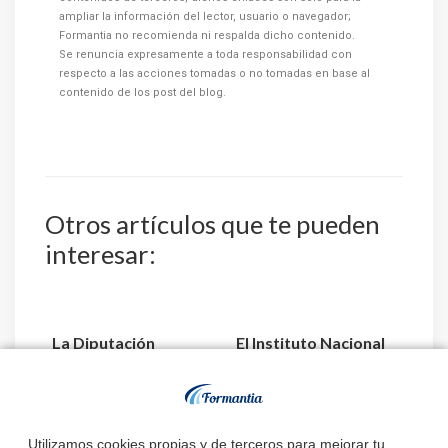
ampliar la información del lector, usuario o navegador;
Formantia no recomienda ni respalda dicho contenido.
Se renuncia expresamente a toda responsabilidad con
respecto a las acciones tomadas o no tomadas en base al
contenido de los post del blog.
Otros artículos que te pueden
interesar:
La Diputación
El Instituto Nacional
Provincial de
de Gestión Sanitaria
Valladolid convoca 3
aprueba la relaci...
plazas de E...
Utilizamos cookies propias y de terceros para mejorar tu