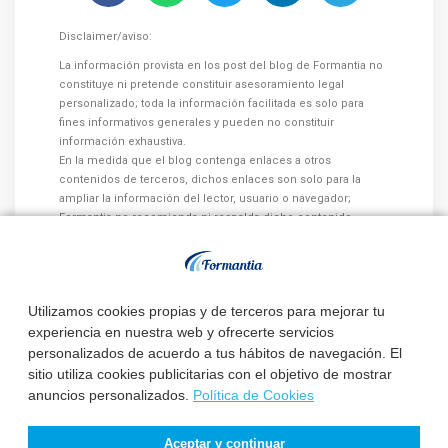
Disclaimer/aviso:
La información provista en los post del blog de Formantia no
constituye ni pretende constituir asesoramiento legal
personalizado; toda la información facilitada es solo para
fines informativos generales y pueden no constituir
información exhaustiva.
En la medida que el blog contenga enlaces a otros
contenidos de terceros, dichos enlaces son solo para la
ampliar la información del lector, usuario o navegador;
Formantia no recomienda ni respalda dicho contenido.
Se renuncia expresamente a toda responsabilidad con
respecto a las acciones tomadas o no tomadas en base al
contenido de los post del blog.
Utilizamos cookies propias y de terceros para mejorar tu
experiencia en nuestra web y ofrecerte servicios
personalizados de acuerdo a tus hábitos de navegación. El
sitio utiliza cookies publicitarias con el objetivo de mostrar
anuncios personalizados.
Política de Cookies
Otros artículos que te pueden
interesar:
Aceptar y continuar