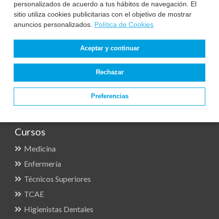
Enfermería
personalizados de acuerdo a tus hábitos de navegación. El
sitio utiliza cookies publicitarias con el objetivo de mostrar
TCAE Auxiliar Enfermería
anuncios personalizados.
Política de Cookies
Técnico Laboratorio
Técnico Anatomía Patológica
Aceptar y continuar
Técnico Higiene Bucodental
Rechazar
Legislación - Parte general
Preguntas Frecuentes
Preferencias
Cursos
Medicina
Enfermería
Técnicos Superiores
TCAE
Higienistas Dentales