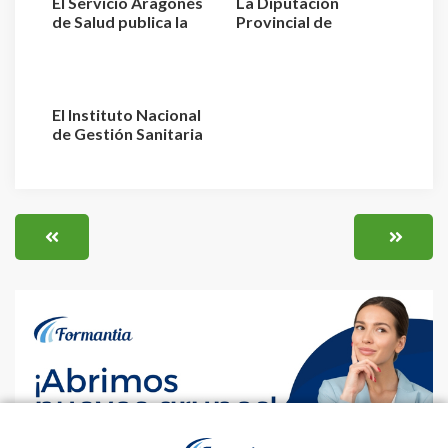
El Servicio Aragonés
La Diputación
de Salud publica la
Provincial de
relación de aspiran...
Valladolid convoca 3
plazas de E...
El Instituto Nacional
de Gestión Sanitaria
aprueba la relaci...