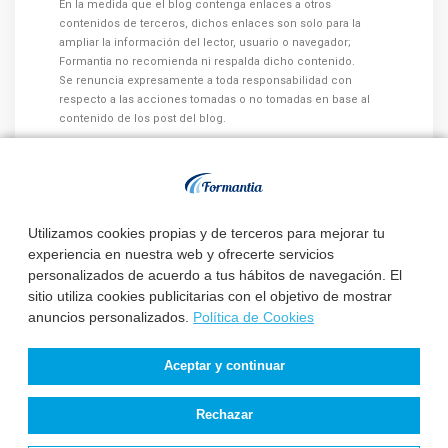
En la medida que el blog contenga enlaces a otros
contenidos de terceros, dichos enlaces son solo para la
ampliar la información del lector, usuario o navegador;
Formantia no recomienda ni respalda dicho contenido.
Se renuncia expresamente a toda responsabilidad con
respecto a las acciones tomadas o no tomadas en base al
contenido de los post del blog.
Utilizamos cookies propias y de terceros para mejorar tu
Otros artículos que te pueden
experiencia en nuestra web y ofrecerte servicios
interesar:
personalizados de acuerdo a tus hábitos de navegación. El
sitio utiliza cookies publicitarias con el objetivo de mostrar
anuncios personalizados.
Política de Cookies
El Servicio Aragonés
El Servicio Canario de
Aceptar y continuar
de Salud publica la
Salud aprueba el
relación de aspiran...
procedimiento de
Rechazar
pet...