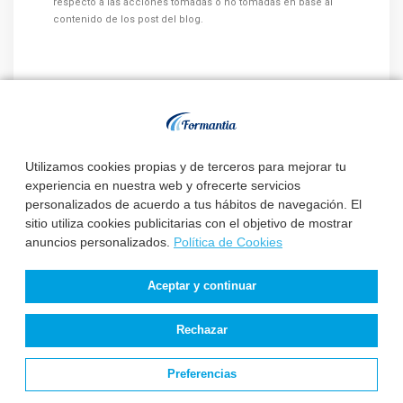
respecto a las acciones tomadas o no tomadas en base al
contenido de los post del blog.
Otros artículos que te pueden
interesar:
Utilizamos cookies propias y de terceros para mejorar tu
experiencia en nuestra web y ofrecerte servicios
personalizados de acuerdo a tus hábitos de navegación. El
sitio utiliza cookies publicitarias con el objetivo de mostrar
anuncios personalizados.
Política de Cookies
La Diputación
El Instituto Nacional
Provincial de
de Gestión Sanitaria
Valladolid convoca 3
aprueba la relaci...
Aceptar y continuar
plazas de E...
Rechazar
Estado de
convocatorias y
Preferencias
plazas de Enfermería