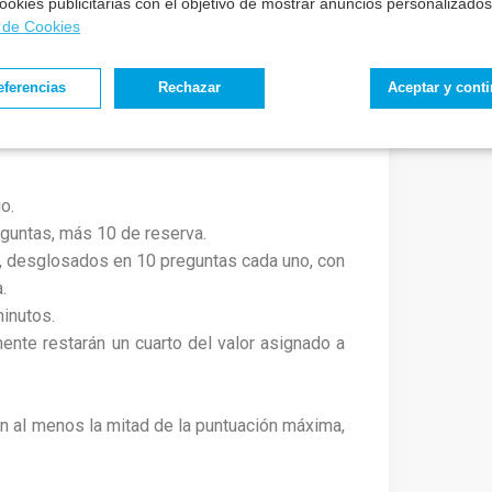
 cookies publicitarias con el objetivo de mostrar anuncios personalizados
a de Cookies
eferencias
Rechazar
Aceptar y cont
-oposición.
o.
eguntas, más 10 de reserva.
o, desglosados en 10 preguntas cada uno, con
.
inutos.
nte restarán un cuarto del valor asignado a
n al menos la mitad de la puntuación máxima,