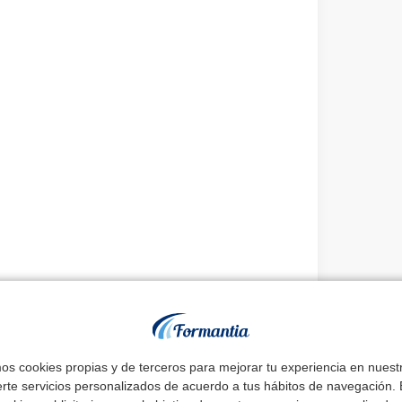
partir del día siguiente al de la fecha de
mos cookies propias y de terceros para mejorar tu experiencia en nues
electrónicamente la solicitud de admisión en
erte servicios personalizados de acuerdo a tus hábitos de navegación. E
 Acceso General
.