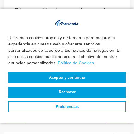
Otros artículos que te pueden
interesar:
Utilizamos cookies propias y de terceros para mejorar tu
experiencia en nuestra web y ofrecerte servicios
La Diputación
El Instituto Nacional
personalizados de acuerdo a tus hábitos de navegación. El
Provincial de
de Gestión Sanitaria
sitio utiliza cookies publicitarias con el objetivo de mostrar
Valladolid convoca 3
aprueba la relaci...
plazas de E...
anuncios personalizados.
Política de Cookies
Aceptar y continuar
Estado de
convocatorias y
plazas de Enfermería
Rechazar
Preferencias