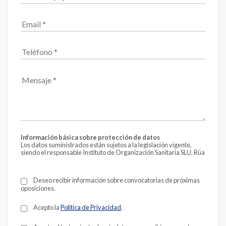
Información básica sobre protección de datos
Los datos suministrados están sujetos a la legislación vigente,
siendo el responsable Instituto de Organización Sanitaria SLU. Rúa
Fontán 4 - 4º, CP 15004 de A Coruña.
Email:
info@formantia.es
La finalidad es el envío de información, siendo nuestra
Deseo recibir información sobre convocatorias de próximas
legitimación el consentimiento que te solicitamos al recabar estos
oposiciones.
datos.
No comunicaremos tus datos a terceros, a menos que la ley nos
obligue; salvo los necesarios para la ejecución de tu petición:
Acepto la
Política de Privacidad
.
agencias de medios y herramientas de online.
Dispones de los derechos para acceder a tus datos, rectificarlos,