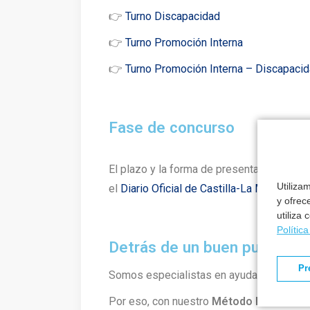
👉
Turno Discapacidad
👉
Turno Promoción Interna
👉
Turno Promoción Interna – Discapaci
Fase de concurso
El plazo y la forma de presentación de mé
Utiliza
el
Diario Oficial de Castilla-La Mancha
y e
y ofrec
utiliza
Polític
Detrás de un buen puesto h
Pr
Somos especialistas en ayudarte a cons
Por eso, con nuestro
Método Formantia