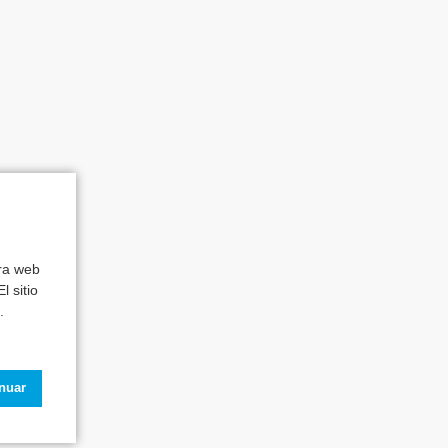
tra web
l sitio
.
inuar