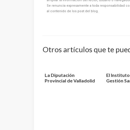
ampliar la información del lector, usuario o navegad
Se renuncia expresamente a toda responsabilidad co
al contenido de los post del blog.
Otros artículos que te pue
La Diputación
El Institut
Provincial de Valladolid
Gestión Sa
convoca 3 plazas de E...
aprueba la r