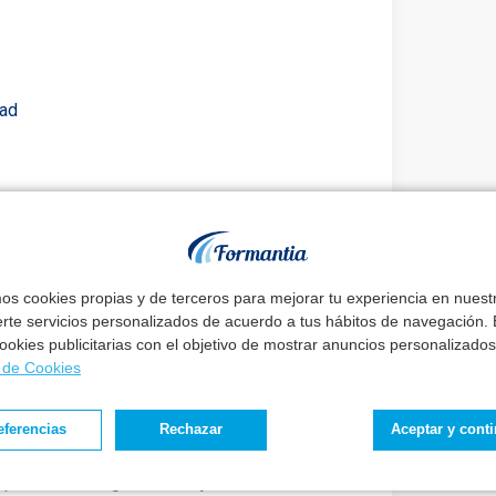
dad
ritos de la fase de concurso se publicará en
mos cookies propias y de terceros para mejorar tu experiencia en nues
n la
página web del SESCAM
.
erte servicios personalizados de acuerdo a tus hábitos de navegación. E
 cookies publicitarias con el objetivo de mostrar anuncios personalizados
a de Cookies
ay un buen método
eferencias
Rechazar
Aceptar y cont
eguir tus metas
sin renunciar a tu vida.
, podrás conseguir el trabajo de tu vida sin