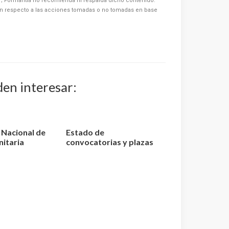
or; Formantia no recomienda ni respalda dicho contenido.
n respecto a las acciones tomadas o no tomadas en base
den interesar:
o Nacional de
Estado de
nitaria
convocatorias y plazas
elaci...
de Enfermería