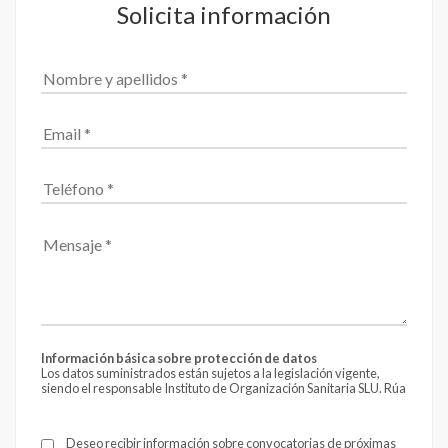
Solicita información
Información básica sobre protección de datos
Los datos suministrados están sujetos a la legislación vigente,
siendo el responsable Instituto de Organización Sanitaria SLU. Rúa
Fontán 4 - 4º, CP 15004 de A Coruña.
Email:
info@formantia.es
La finalidad es el envío de información, siendo nuestra
Deseo recibir información sobre convocatorias de próximas