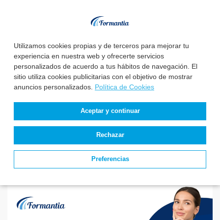
La Diputación
El Instituto Nacional
Utilizamos cookies propias y de terceros para mejorar tu
Provincial de
de Gestión Sanitaria
experiencia en nuestra web y ofrecerte servicios
Valladolid convoca 3
aprueba la relaci...
personalizados de acuerdo a tus hábitos de navegación. El
plazas de E...
sitio utiliza cookies publicitarias con el objetivo de mostrar
anuncios personalizados.
Política de Cookies
Estado de
convocatorias y
Aceptar y continuar
plazas de Enfermería
Rechazar
Preferencias