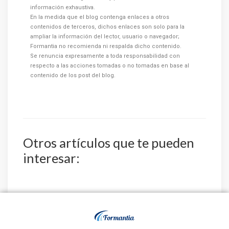
información exhaustiva.
En la medida que el blog contenga enlaces a otros
contenidos de terceros, dichos enlaces son solo para la
ampliar la información del lector, usuario o navegador;
Formantia no recomienda ni respalda dicho contenido.
Se renuncia expresamente a toda responsabilidad con
respecto a las acciones tomadas o no tomadas en base al
contenido de los post del blog.
Otros artículos que te pueden
interesar:
El Servicio Aragonés
El Instituto Nacional
de Salud publica la
de Gestión Sanitaria
relación de aspiran...
aprueba la relaci...