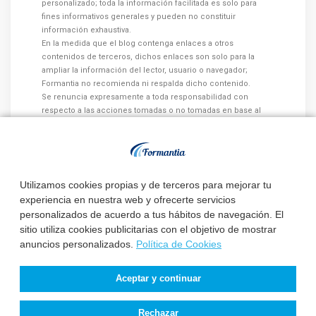
personalizado; toda la información facilitada es solo para
fines informativos generales y pueden no constituir
información exhaustiva.
En la medida que el blog contenga enlaces a otros
contenidos de terceros, dichos enlaces son solo para la
ampliar la información del lector, usuario o navegador;
Formantia no recomienda ni respalda dicho contenido.
Se renuncia expresamente a toda responsabilidad con
respecto a las acciones tomadas o no tomadas en base al
contenido de los post del blog.
Utilizamos cookies propias y de terceros para mejorar tu
experiencia en nuestra web y ofrecerte servicios
Otros artículos que te pueden
personalizados de acuerdo a tus hábitos de navegación. El
sitio utiliza cookies publicitarias con el objetivo de mostrar
interesar:
anuncios personalizados.
Política de Cookies
Aceptar y continuar
El Servicio Aragonés
La Diputación
de Salud publica la
Provincial de
Rechazar