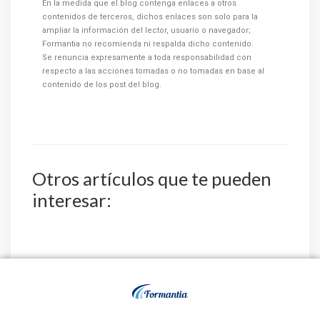
En la medida que el blog contenga enlaces a otros
contenidos de terceros, dichos enlaces son solo para la
ampliar la información del lector, usuario o navegador;
Formantia no recomienda ni respalda dicho contenido.
Se renuncia expresamente a toda responsabilidad con
respecto a las acciones tomadas o no tomadas en base al
contenido de los post del blog.
Otros artículos que te pueden
interesar:
El Servicio Aragonés
La Diputación
de Salud publica la
Provincial de
relación de aspiran...
Valladolid convoca 3
plazas de E...