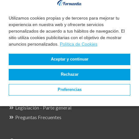
Utilizamos cookies propias y de terceros para mejorar tu
experiencia en nuestra web y ofrecerte servicios
personalizados de acuerdo a tus hábitos de navegación. El
sitio utiliza cookies publicitarias con el objetivo de mostrar
anuncios personalizados.
Política de Cookies
Oposiciones
Enfermería
Aceptar y continuar
TCAE Auxiliar Enfermería
Rechazar
Técnico Laboratorio
Técnico Anatomía Patológica
Preferencias
Técnico Higiene Bucodental
Legislación - Parte general
Preguntas Frecuentes