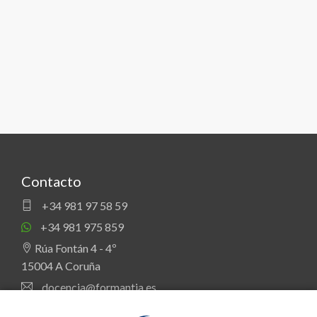
Contacto
+34 981 97 58 59
+34 981 975 859
Rúa Fontán 4 - 4º
15004 A Coruña
docencia@formantia.es